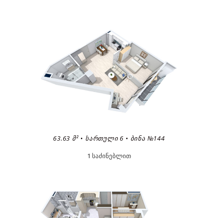
63.63 Მ² • ᲡᲐᲠᲗᲣᲚᲘ 6 • ᲑᲘᲜᲐ №144
1 საძინებლით