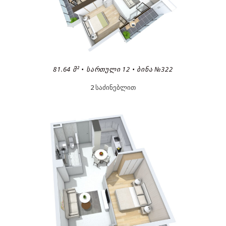
81.64 Მ² • ᲡᲐᲠᲗᲣᲚᲘ 12 • ᲑᲘᲜᲐ №322
2 საძინებლით