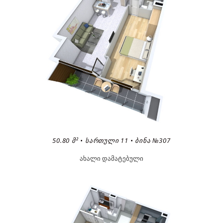
50.80 Მ² • ᲡᲐᲠᲗᲣᲚᲘ 11 • ᲑᲘᲜᲐ №307
ახალი დამატებული