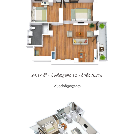
94.17 Მ² • ᲡᲐᲠᲗᲣᲚᲘ 12 • ᲑᲘᲜᲐ №318
2 საძინებლით