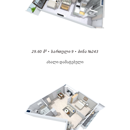
29.60 Მ² • ᲡᲐᲠᲗᲣᲚᲘ 9 • ᲑᲘᲜᲐ №243
ახალი დამატებული