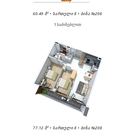
60.49 Მ² • ᲡᲐᲠᲗᲣᲚᲘ 8 • ᲑᲘᲜᲐ №206
1 საძინებლით
77.12 Მ² • ᲡᲐᲠᲗᲣᲚᲘ 8 • ᲑᲘᲜᲐ №208