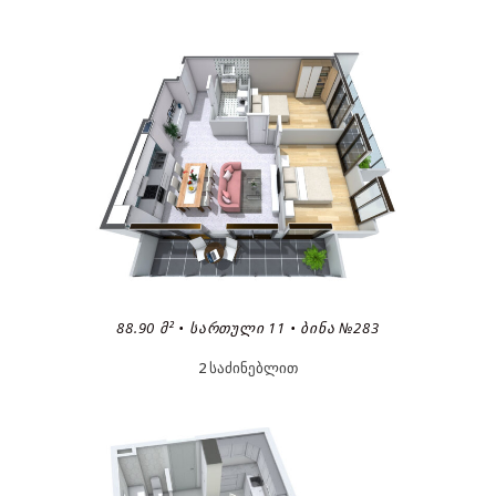
88.90 Მ² • ᲡᲐᲠᲗᲣᲚᲘ 11 • ᲑᲘᲜᲐ №283
2 საძინებლით