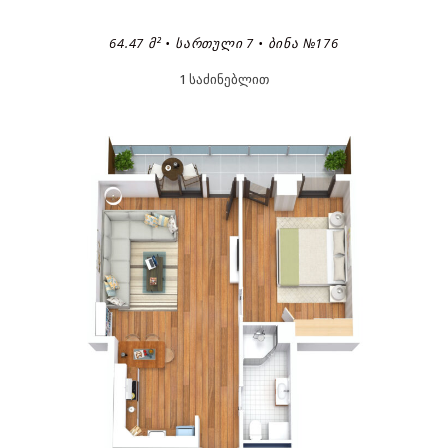
64.47 Მ² • ᲡᲐᲠᲗᲣᲚᲘ 7 • ᲑᲘᲜᲐ №176
1 საძინებლით