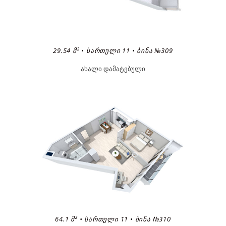
29.54 Მ² • ᲡᲐᲠᲗᲣᲚᲘ 11 • ᲑᲘᲜᲐ №309
ახალი დამატებული
64.1 Მ² • ᲡᲐᲠᲗᲣᲚᲘ 11 • ᲑᲘᲜᲐ №310