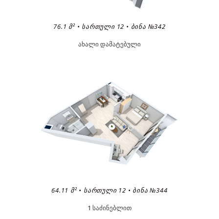
76.1 Მ² • ᲡᲐᲠᲗᲣᲚᲘ 12 • ᲑᲘᲜᲐ №342
ახალი დამატებული
64.11 Მ² • ᲡᲐᲠᲗᲣᲚᲘ 12 • ᲑᲘᲜᲐ №344
1 საძინებლით