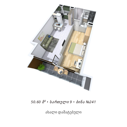
50.60 Მ² • ᲡᲐᲠᲗᲣᲚᲘ 9 • ᲑᲘᲜᲐ №241
ახალი დამატებული