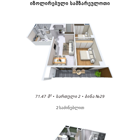
ᲘᲖᲝᲚᲘᲠᲔᲑᲣᲚᲘ ᲡᲐᲛᲖᲐᲠᲔᲣᲚᲝᲗᲘ
71.47 Მ² • ᲡᲐᲠᲗᲣᲚᲘ 2 • ᲑᲘᲜᲐ №29
2 საძინებლით