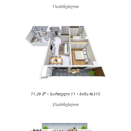
1 საძინებლით
71.29 Მ² • ᲡᲐᲠᲗᲣᲚᲘ 11 • ᲑᲘᲜᲐ №315
2 საძინებლით