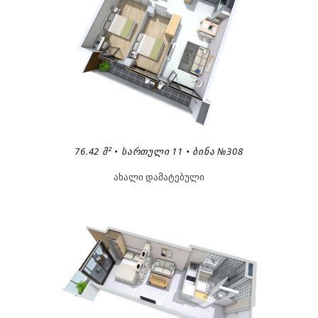
76.42 Მ² • ᲡᲐᲠᲗᲣᲚᲘ 11 • ᲑᲘᲜᲐ №308
ახალი დამატებული