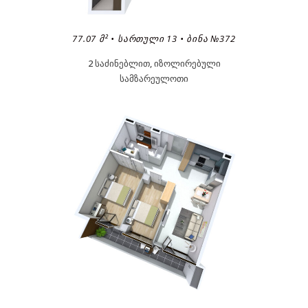
77.07 Მ² • ᲡᲐᲠᲗᲣᲚᲘ 13 • ᲑᲘᲜᲐ №372
2 საძინებლით, იზოლირებული
სამზარეულოთი