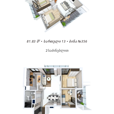
81.83 Მ² • ᲡᲐᲠᲗᲣᲚᲘ 13 • ᲑᲘᲜᲐ №356
2 საძინებლით