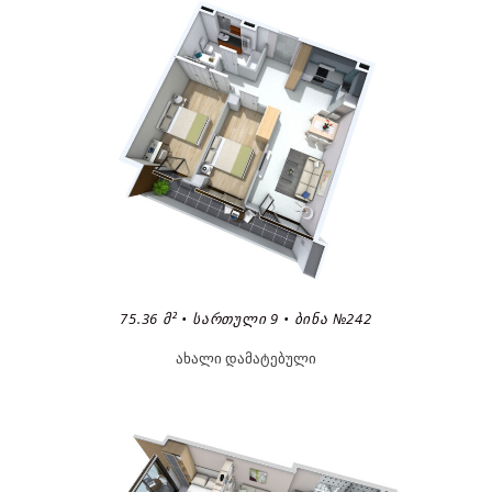
75.36 Მ² • ᲡᲐᲠᲗᲣᲚᲘ 9 • ᲑᲘᲜᲐ №242
ახალი დამატებული