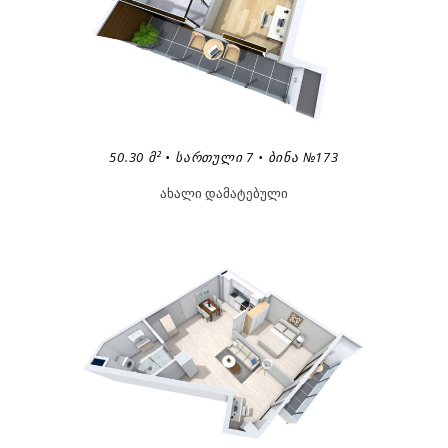
50.30 Მ² • ᲡᲐᲠᲗᲣᲚᲘ 7 • ᲑᲘᲜᲐ №173
ახალი დამატებული