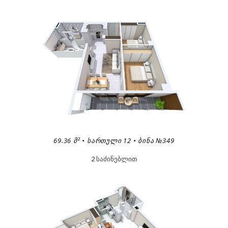
69.36 Მ² • ᲡᲐᲠᲗᲣᲚᲘ 12 • ᲑᲘᲜᲐ №349
2 საძინებლით