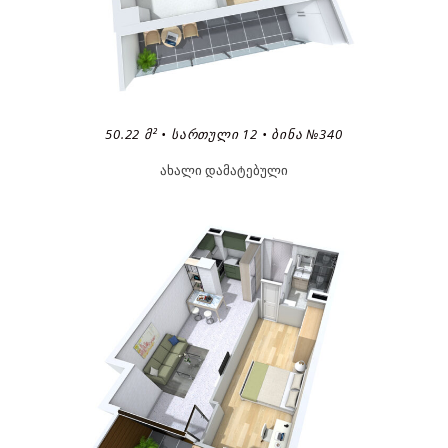
50.22 Მ² • ᲡᲐᲠᲗᲣᲚᲘ 12 • ᲑᲘᲜᲐ №340
ახალი დამატებული