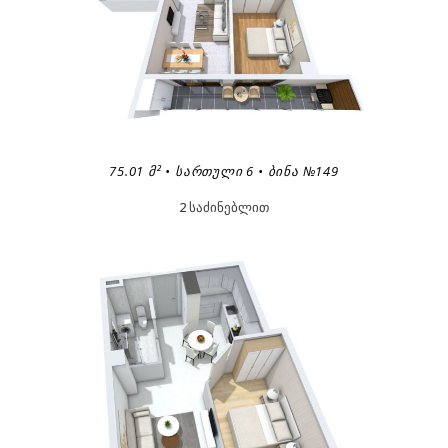
75.01 Მ² • ᲡᲐᲠᲗᲣᲚᲘ 6 • ᲑᲘᲜᲐ №149
2 საძინებლით