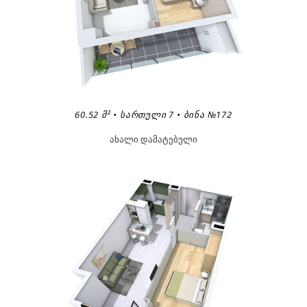
60.52 Მ² • ᲡᲐᲠᲗᲣᲚᲘ 7 • ᲑᲘᲜᲐ №172
ახალი დამატებული