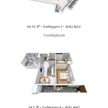
66.53 Მ² • ᲡᲐᲠᲗᲣᲚᲘ 3 • ᲑᲘᲜᲐ №52
1 საძინებლით
74.5 Მ² • ᲡᲐᲠᲗᲣᲚᲘ 4 • ᲑᲘᲜᲐ №87