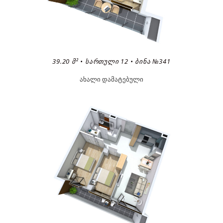
39.20 Მ² • ᲡᲐᲠᲗᲣᲚᲘ 12 • ᲑᲘᲜᲐ №341
ახალი დამატებული