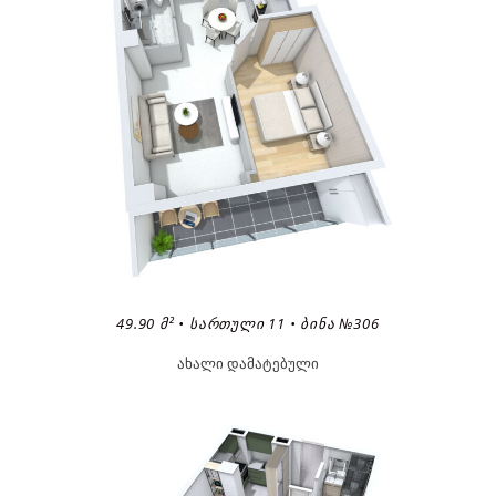
49.90 Მ² • ᲡᲐᲠᲗᲣᲚᲘ 11 • ᲑᲘᲜᲐ №306
ახალი დამატებული