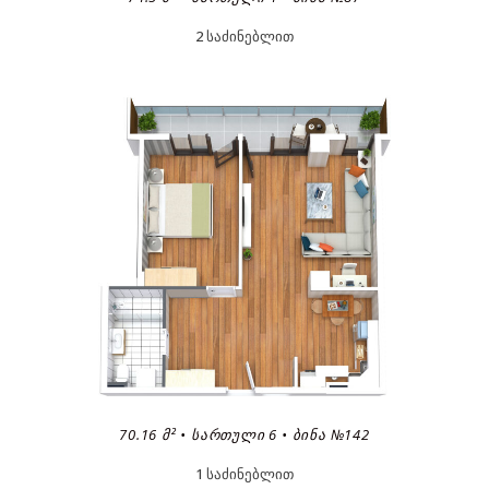
2 საძინებლით
70.16 Მ² • ᲡᲐᲠᲗᲣᲚᲘ 6 • ᲑᲘᲜᲐ №142
1 საძინებლით