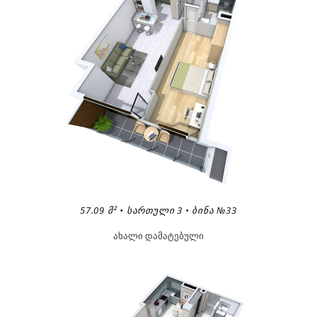
57.09 Მ² • ᲡᲐᲠᲗᲣᲚᲘ 3 • ᲑᲘᲜᲐ №33
ახალი დამატებული