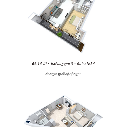
66.16 Მ² • ᲡᲐᲠᲗᲣᲚᲘ 3 • ᲑᲘᲜᲐ №34
ახალი დამატებული