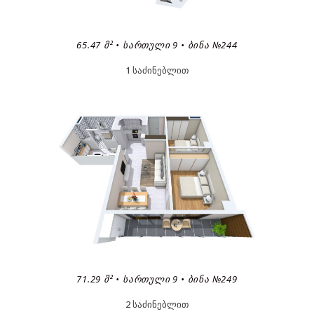
65.47 Მ² • ᲡᲐᲠᲗᲣᲚᲘ 9 • ᲑᲘᲜᲐ №244
1 საძინებლით
71.29 Მ² • ᲡᲐᲠᲗᲣᲚᲘ 9 • ᲑᲘᲜᲐ №249
2 საძინებლით