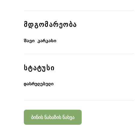
ᲛᲓᲒᲝᲛᲐᲠᲔᲝᲑᲐ
შავი კარკასი
ᲡᲢᲐᲢᲣᲡᲘ
დასრულებული
ბინის ნახაზის ნახვა