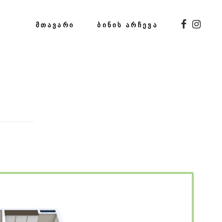
ᲛᲗᲐᲕᲐᲠᲘ
ᲑᲘᲜᲘᲡ ᲐᲠᲩᲔᲕᲐ