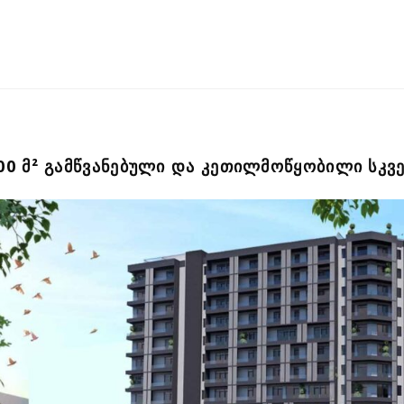
00 Მ² ᲒᲐᲛᲬᲕᲐᲜᲔᲑᲣᲚᲘ ᲓᲐ ᲙᲔᲗᲘᲚᲛᲝᲬᲧᲝᲑᲘᲚᲘ ᲡᲙᲕ