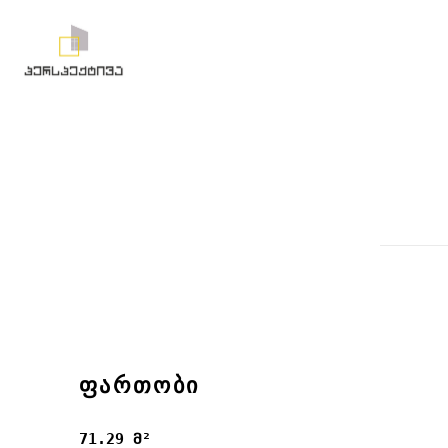
ᲤᲐᲠᲗᲝᲑᲘ
71.29 მ²