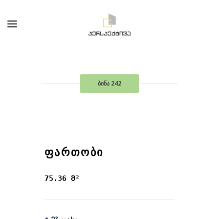
ბინა 242
ᲤᲐᲠᲗᲝᲑᲘ
75.36 მ²