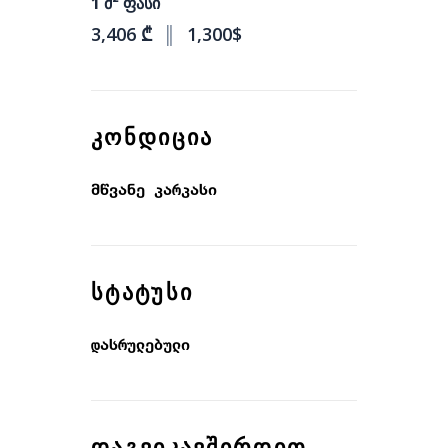
1 მ² ფასი
3,406 ₾
║
1,300$
ᲙᲝᲜᲓᲘᲪᲘᲐ
მწვანე კარკასი
ᲡᲢᲐᲢᲣᲡᲘ
დასრულებული
ᲓᲐᲒᲕᲘᲙᲐᲕᲨᲘᲠᲓᲘᲗ