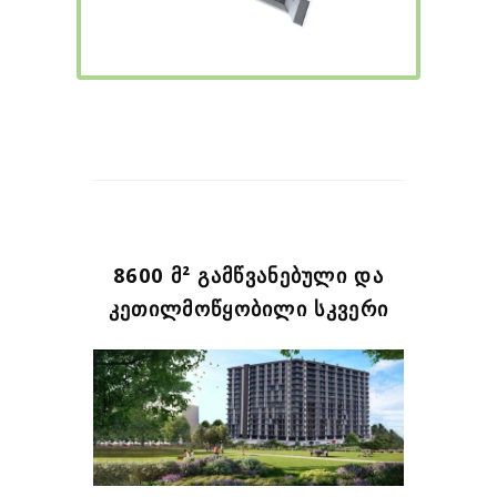
8600 Მ² ᲒᲐᲛᲬᲕᲐᲜᲔᲑᲣᲚᲘ ᲓᲐ
ᲙᲔᲗᲘᲚᲛᲝᲬᲧᲝᲑᲘᲚᲘ ᲡᲙᲕᲔᲠᲘ