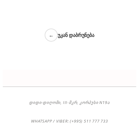
←
უკან დაბრუნება
ᲓᲘᲓᲘ-ᲓᲘᲦᲝᲛᲘ, III-ᲛᲙᲠ, ᲙᲝᲠᲞᲣᲡᲘ N19Ა
WHATSAPP / VIBER: (+995) 511 777 733