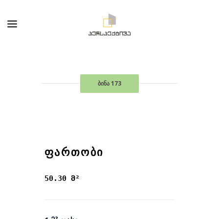
ბინა 173
ᲤᲐᲠᲗᲝᲑᲘ
50.30 მ²