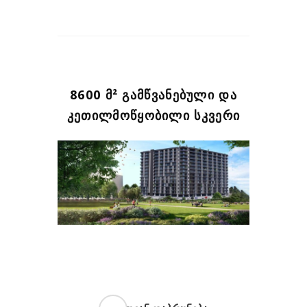
8600 Მ² ᲒᲐᲛᲬᲕᲐᲜᲔᲑᲣᲚᲘ ᲓᲐ
ᲙᲔᲗᲘᲚᲛᲝᲬᲧᲝᲑᲘᲚᲘ ᲡᲙᲕᲔᲠᲘ