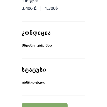
1 მ² ფასი
3,406 ₾
║
1,300$
ᲙᲝᲜᲓᲘᲪᲘᲐ
მწვანე კარკასი
ᲡᲢᲐᲢᲣᲡᲘ
დასრულებული