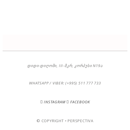
ᲓᲘᲓᲘ-ᲓᲘᲦᲝᲛᲘ, III-ᲛᲙᲠ, ᲙᲝᲠᲞᲣᲡᲘ N19Ა
WHATSAPP / VIBER: (+995) 511 777 733
INSTAGRAM
FACEBOOK
© COPYRIGHT • PERSPECTIVA