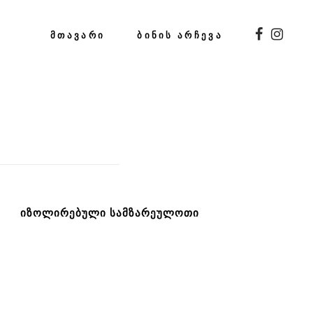
ᲛᲗᲐᲕᲐᲠᲘ
ᲑᲘᲜᲘᲡ ᲐᲠᲩᲔᲕᲐ
ᲘᲖᲝᲚᲘᲠᲔᲑᲣᲚᲘ ᲡᲐᲛᲖᲐᲠᲔᲣᲚᲝᲗᲘ