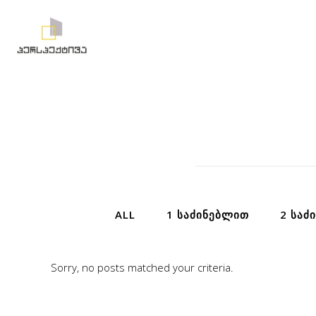
ALL
1 ᲡᲐᲫᲘᲜᲔᲑᲚᲘᲗ
2 ᲡᲐᲫ
Sorry, no posts matched your criteria.