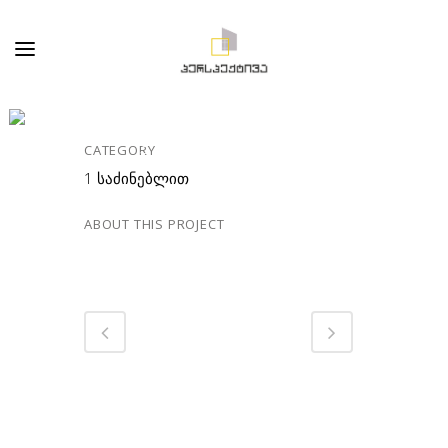
66.53 Მ² • ᲡᲐᲠᲗᲣᲚᲘ
3 • ᲑᲘᲜᲐ №52
CATEGORY
1 საძინებლით
ABOUT THIS PROJECT