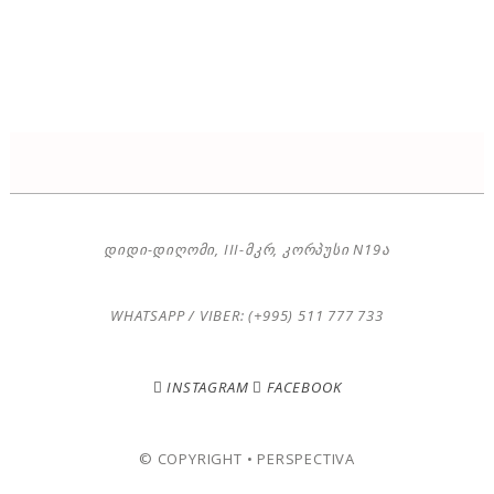
ᲓᲘᲓᲘ-ᲓᲘᲦᲝᲛᲘ, III-ᲛᲙᲠ, ᲙᲝᲠᲞᲣᲡᲘ N19Ა
WHATSAPP / VIBER: (+995) 511 777 733
INSTAGRAM
FACEBOOK
© COPYRIGHT • PERSPECTIVA