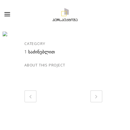
64.47 Მ² • ᲡᲐᲠᲗᲣᲚᲘ
7 • ᲑᲘᲜᲐ №176
CATEGORY
1 საძინებლით
ABOUT THIS PROJECT