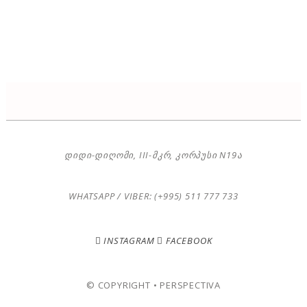
ᲓᲘᲓᲘ-ᲓᲘᲦᲝᲛᲘ, III-ᲛᲙᲠ, ᲙᲝᲠᲞᲣᲡᲘ N19Ა
WHATSAPP / VIBER: (+995) 511 777 733
INSTAGRAM
FACEBOOK
© COPYRIGHT • PERSPECTIVA