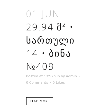
01 JUN
29.94 Მ² •
ᲡᲐᲠᲗᲣᲚᲘ
14 • ᲑᲘᲜᲐ
№409
Posted at 13:52h
in
by
admin
0 Comments
0
Likes
READ MORE