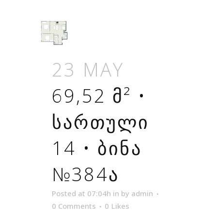
23 MAY
69,52 Მ² •
ᲡᲐᲠᲗᲣᲚᲘ
14 • ᲑᲘᲜᲐ
№384Ა
Posted at 07:04h
in
by
admin
0 Comments
0
Likes