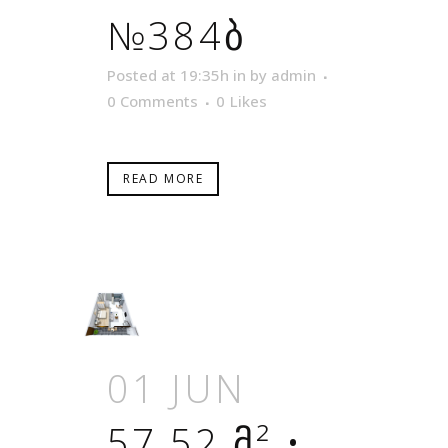
№384Ბ
Posted at 19:35h
in
by
admin
0 Comments
0
Likes
READ MORE
01 JUN
57.52 Მ² •