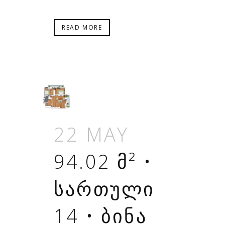
READ MORE
22 MAY
94.02 Მ² •
ᲡᲐᲠᲗᲣᲚᲘ
14 • ᲑᲘᲜᲐ