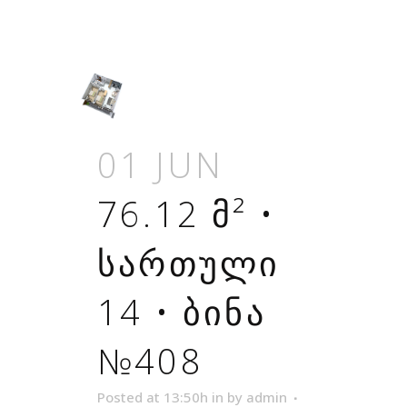
01 JUN
76.12 Მ² •
ᲡᲐᲠᲗᲣᲚᲘ
14 • ᲑᲘᲜᲐ
№408
Posted at 13:50h
in
by
admin