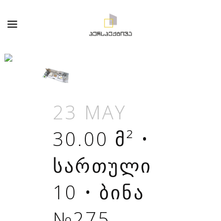
ARCHIVE
23 MAY
30.00 Მ² •
ᲡᲐᲠᲗᲣᲚᲘ
10 • ᲑᲘᲜᲐ
№275