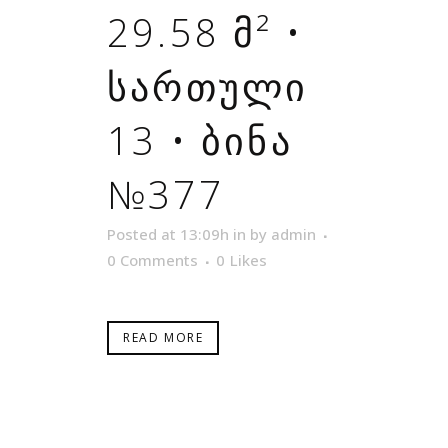
29.58 Მ² •
ᲡᲐᲠᲗᲣᲚᲘ
13 • ᲑᲘᲜᲐ
№377
Posted at 13:09h
in
by
admin
0 Comments
0
Likes
READ MORE