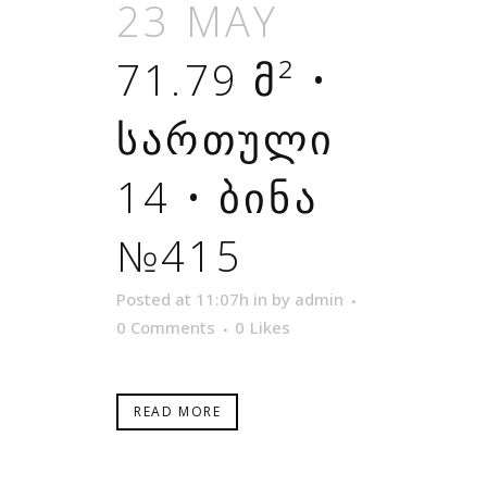
23 MAY
71.79 Მ² •
ᲡᲐᲠᲗᲣᲚᲘ
14 • ᲑᲘᲜᲐ
№415
Posted at 11:07h
in
by
admin
0 Comments
0
Likes
READ MORE