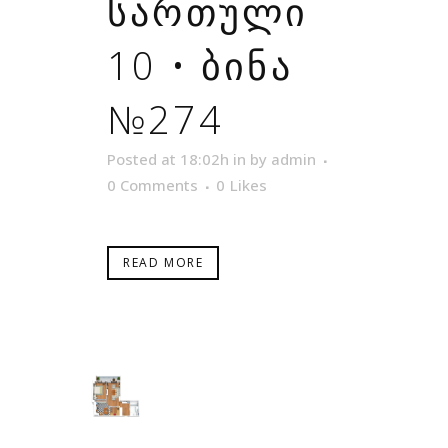
ᲡᲐᲠᲗᲣᲚᲘ
10 • ᲑᲘᲜᲐ
№274
Posted at 18:02h
in
by
admin
0 Comments
0
Likes
READ MORE