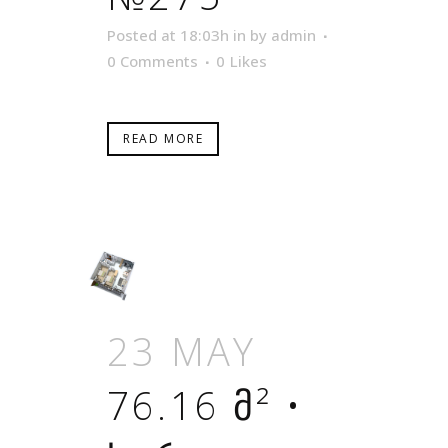
Posted at 18:03h
in
by
admin
0 Comments
0
Likes
READ MORE
23 MAY
76.16 Მ² •