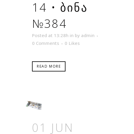
14 • ᲑᲘᲜᲐ
№384
Posted at 13:28h
in
by
admin
0 Comments
0
Likes
READ MORE
01 JUN