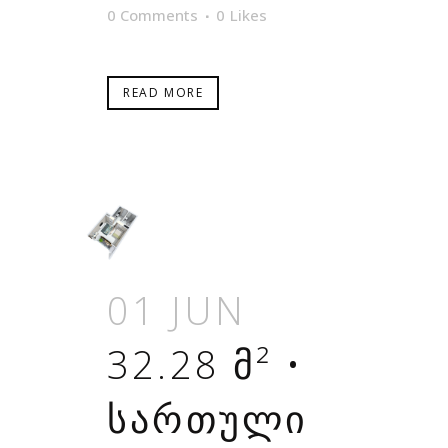
0 Comments
0
Likes
READ MORE
01 JUN
32.28 Მ² •
ᲡᲐᲠᲗᲣᲚᲘ