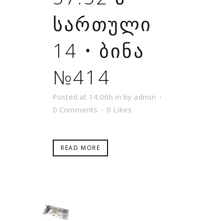
ᲡᲐᲠᲗᲣᲚᲘ
14 • ᲑᲘᲜᲐ
№414
Posted at 14:06h
in
by
admin
0 Comments
0
Likes
READ MORE