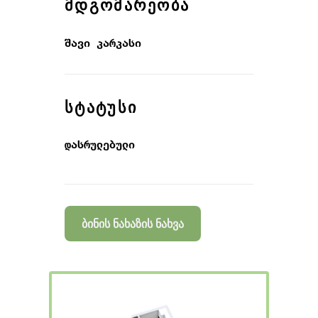
ᲛᲓᲒᲝᲛᲐᲠᲔᲝᲑᲐ
შავი კარკასი
ᲡᲢᲐᲢᲣᲡᲘ
დასრულებული
ბინის ნახაზის ნახვა