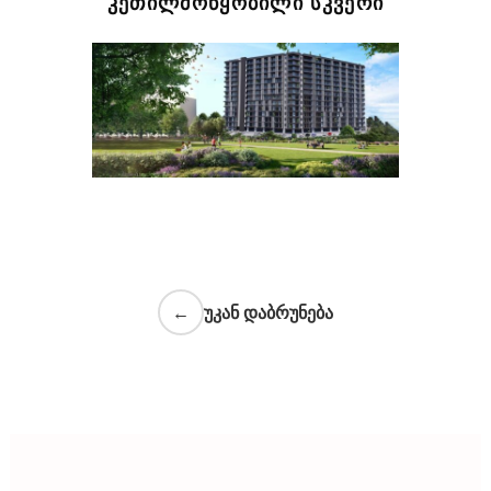
ᲙᲔᲗᲘᲚᲛᲝᲬᲧᲝᲑᲘᲚᲘ ᲡᲙᲕᲔᲠᲘ
←
უკან დაბრუნება