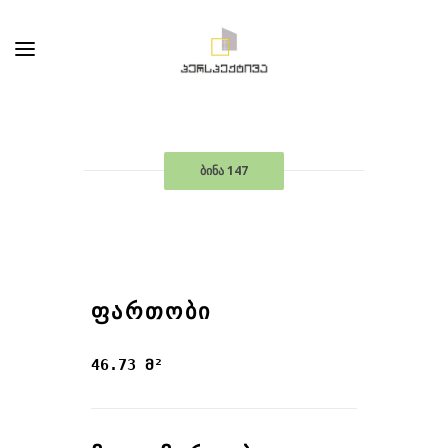
ბინა 147
ᲤᲐᲠᲗᲝᲑᲘ
46.73 მ²