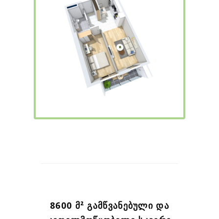
8600 Მ² ᲒᲐᲛᲬᲕᲐᲜᲔᲑᲣᲚᲘ ᲓᲐ