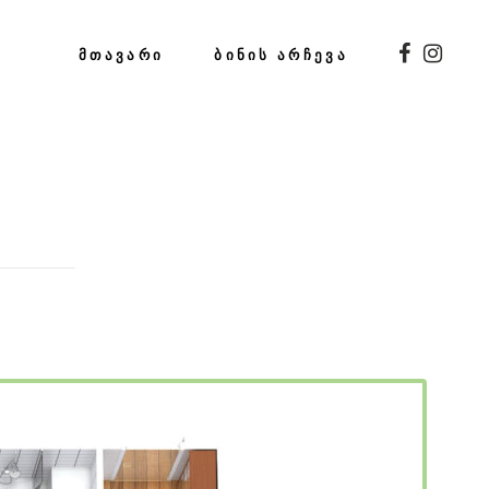
ᲛᲗᲐᲕᲐᲠᲘ
ᲑᲘᲜᲘᲡ ᲐᲠᲩᲔᲕᲐ