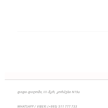
ᲓᲘᲓᲘ-ᲓᲘᲦᲝᲛᲘ, III-ᲛᲙᲠ, ᲙᲝᲠᲞᲣᲡᲘ N19Ა
WHATSAPP / VIBER: (+995) 511 777 733