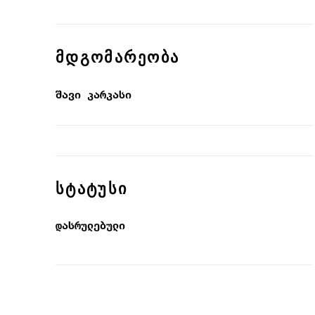
ᲛᲓᲒᲝᲛᲐᲠᲔᲝᲑᲐ
შავი კარკასი
ᲡᲢᲐᲢᲣᲡᲘ
დასრულებული