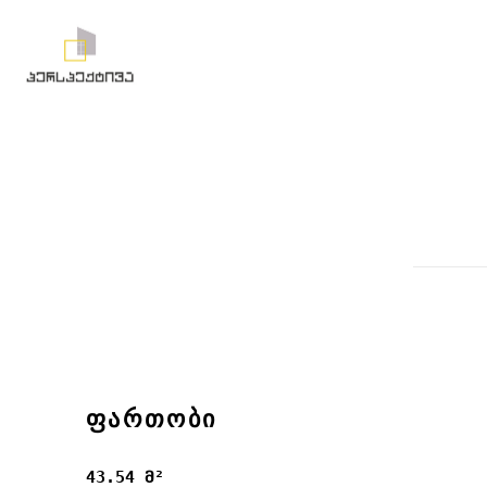
ᲤᲐᲠᲗᲝᲑᲘ
43.54 მ²