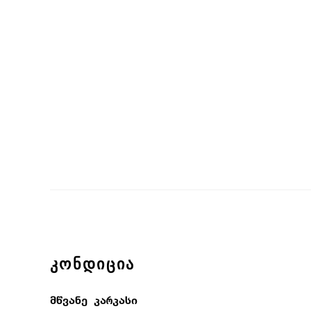
ᲙᲝᲜᲓᲘᲪᲘᲐ
მწვანე კარკასი