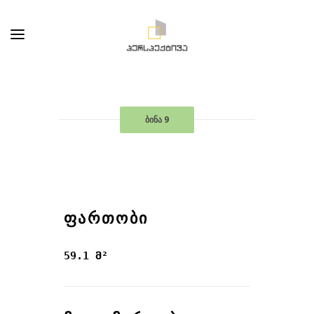
ბინა 9
ᲤᲐᲠᲗᲝᲑᲘ
59.1 მ²