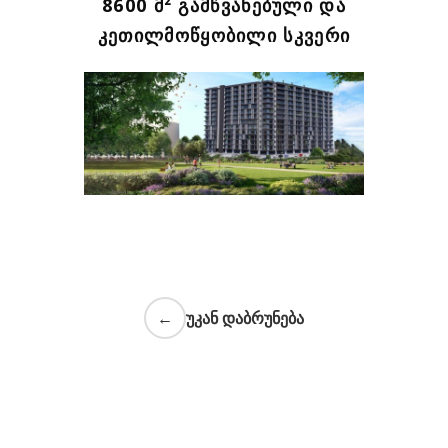
8600 Მ² ᲒᲐᲛᲬᲕᲐᲜᲔᲑᲣᲚᲘ ᲓᲐ
ᲙᲔᲗᲘᲚᲛᲝᲬᲧᲝᲑᲘᲚᲘ ᲡᲙᲕᲔᲠᲘ
←
უკან დაბრუნება