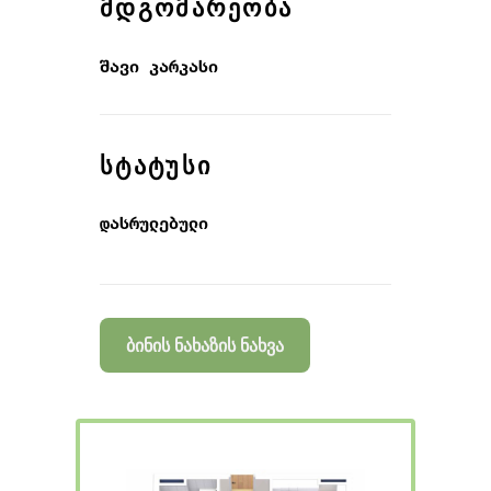
ᲛᲓᲒᲝᲛᲐᲠᲔᲝᲑᲐ
შავი კარკასი
ᲡᲢᲐᲢᲣᲡᲘ
დასრულებული
ბინის ნახაზის ნახვა