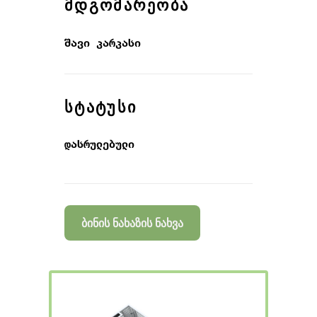
ᲛᲓᲒᲝᲛᲐᲠᲔᲝᲑᲐ
შავი კარკასი
ᲡᲢᲐᲢᲣᲡᲘ
დასრულებული
ბინის ნახაზის ნახვა