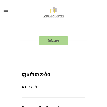
ბინა 398
ᲤᲐᲠᲗᲝᲑᲘ
43.32 მ²