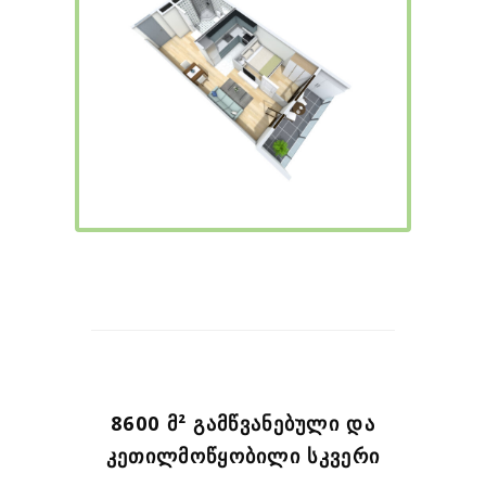
8600 Მ² ᲒᲐᲛᲬᲕᲐᲜᲔᲑᲣᲚᲘ ᲓᲐ
ᲙᲔᲗᲘᲚᲛᲝᲬᲧᲝᲑᲘᲚᲘ ᲡᲙᲕᲔᲠᲘ