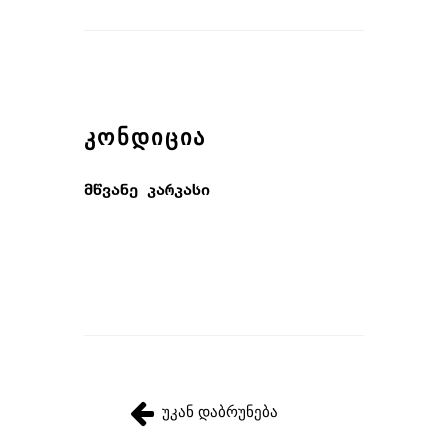
ᲙᲝᲜᲓᲘᲪᲘᲐ
მწვანე კარკასი
უკან დაბრუნება