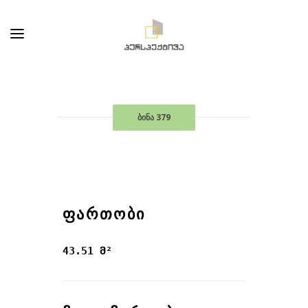
ბინა 379
ᲤᲐᲠᲗᲝᲑᲘ
43.51 მ²