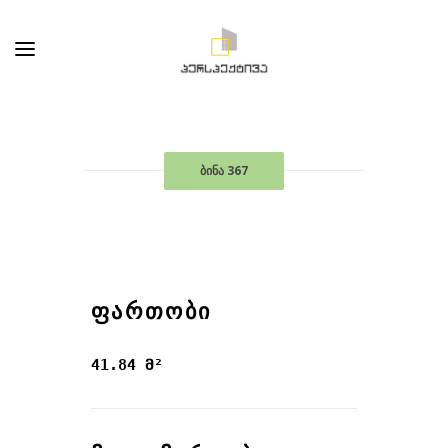
ბინა 367
ᲤᲐᲠᲗᲝᲑᲘ
41.84 მ²