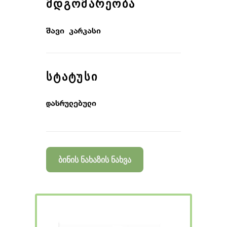
ᲛᲓᲒᲝᲛᲐᲠᲔᲝᲑᲐ
შავი კარკასი
ᲡᲢᲐᲢᲣᲡᲘ
დასრულებული
ბინის ნახაზის ნახვა