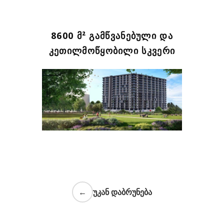
8600 Მ² ᲒᲐᲛᲬᲕᲐᲜᲔᲑᲣᲚᲘ ᲓᲐ
ᲙᲔᲗᲘᲚᲛᲝᲬᲧᲝᲑᲘᲚᲘ ᲡᲙᲕᲔᲠᲘ
←
უკან დაბრუნება