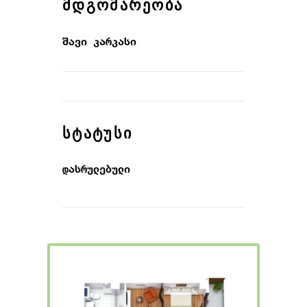
ᲛᲓᲒᲝᲛᲐᲠᲔᲝᲑᲐ
შავი კარკასი
ᲡᲢᲐᲢᲣᲡᲘ
დასრულებული