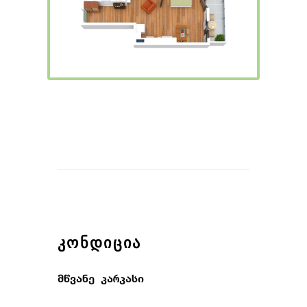
ᲙᲝᲜᲓᲘᲪᲘᲐ
მწვანე კარკასი