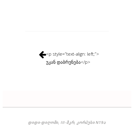
<p style=”text-align: left;”>
უკან დაბრუნება</p>
ᲓᲘᲓᲘ-ᲓᲘᲦᲝᲛᲘ, III-ᲛᲙᲠ, ᲙᲝᲠᲞᲣᲡᲘ N19Ა