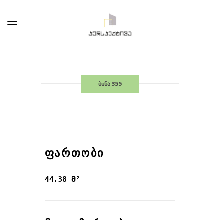
ბინა 355
ᲤᲐᲠᲗᲝᲑᲘ
44.38 მ²