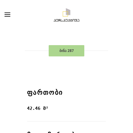
ბინა 287
ᲤᲐᲠᲗᲝᲑᲘ
42.46 მ²