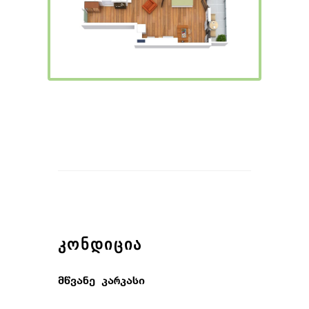
ᲙᲝᲜᲓᲘᲪᲘᲐ
მწვანე კარკასი