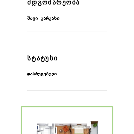
ᲛᲓᲒᲝᲛᲐᲠᲔᲝᲑᲐ
შავი კარკასი
ᲡᲢᲐᲢᲣᲡᲘ
დასრულებული