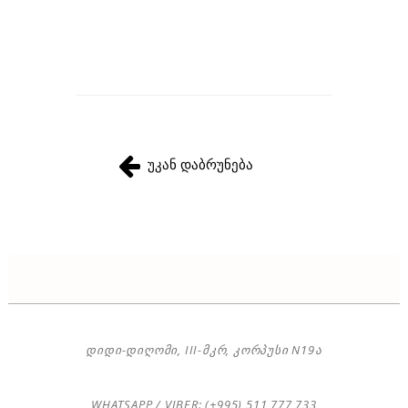
უკან დაბრუნება
ᲓᲘᲓᲘ-ᲓᲘᲦᲝᲛᲘ, III-ᲛᲙᲠ, ᲙᲝᲠᲞᲣᲡᲘ N19Ა
WHATSAPP / VIBER: (+995) 511 777 733