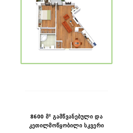
8600 Მ² ᲒᲐᲛᲬᲕᲐᲜᲔᲑᲣᲚᲘ ᲓᲐ
ᲙᲔᲗᲘᲚᲛᲝᲬᲧᲝᲑᲘᲚᲘ ᲡᲙᲕᲔᲠᲘ