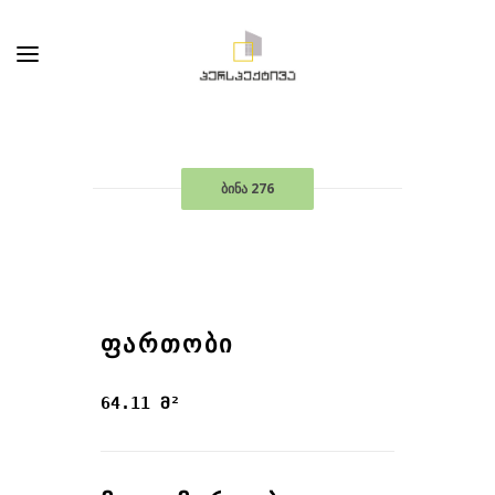
ბინა 276
ᲤᲐᲠᲗᲝᲑᲘ
64.11 მ²