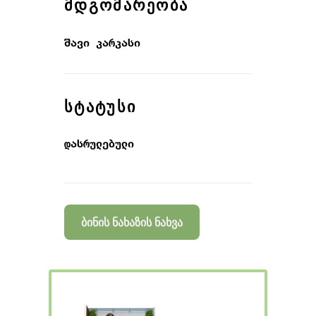
ᲛᲓᲒᲝᲛᲐᲠᲔᲝᲑᲐ
შავი კარკასი
ᲡᲢᲐᲢᲣᲡᲘ
დასრულებული
ბინის ნახაზის ნახვა