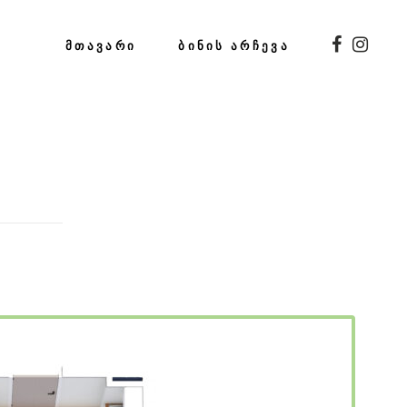
ᲛᲗᲐᲕᲐᲠᲘ
ᲑᲘᲜᲘᲡ ᲐᲠᲩᲔᲕᲐ