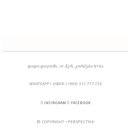
ᲓᲘᲓᲘ-ᲓᲘᲦᲝᲛᲘ, III-ᲛᲙᲠ, ᲙᲝᲠᲞᲣᲡᲘ N19Ა
WHATSAPP / VIBER: (+995) 511 777 733
INSTAGRAM
FACEBOOK
© COPYRIGHT • PERSPECTIVA