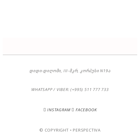
ᲓᲘᲓᲘ-ᲓᲘᲦᲝᲛᲘ, III-ᲛᲙᲠ, ᲙᲝᲠᲞᲣᲡᲘ N19Ა
WHATSAPP / VIBER: (+995) 511 777 733
INSTAGRAM
FACEBOOK
© COPYRIGHT • PERSPECTIVA